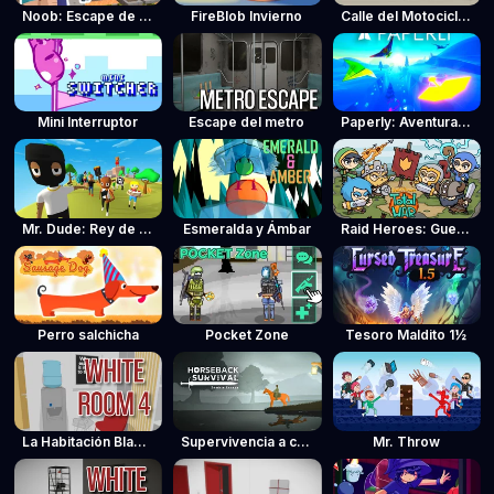
Noob: Escape de la cárcel de zombies
FireBlob Invierno
Calle del Motociclista
Mini Interruptor
Escape del metro
Paperly: Aventura del avión de papel
Mr. Dude: Rey de la colina
Esmeralda y Ámbar
Raid Heroes: Guerra total
Perro salchicha
Pocket Zone
Tesoro Maldito 1½
La Habitación Blanca 4
Supervivencia a caballo
Mr. Throw