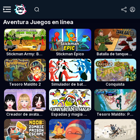
Aventura Juegos en línea
Stickman Army: Batalla por equipos
Stickman Épico
Batalla de tanques: Comandante de guerra
Tesoro Maldito 2
Simulador de batallas divertido
Conquista
Creador de avatares en tiempo real: Chicas
Espadas y magia divertidas
Tesoro Maldito: Paquete de Niveles