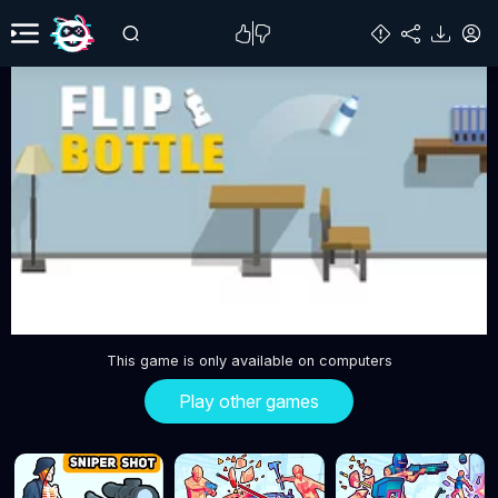
This game is only available on computers
Play other games