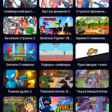
Снайперский выстрел: Время пули
Шутер времени 2
Стрелок Времени 3: Спецназ
Весёлый стрелок 2
Stickman Fighter: Мега Побоище
Армия Стикменов: Командная битва
Эпопея Стикмена
Руферы-снайперы
Прыгающие тачки
Пьяная дуэль 2
Танковая битва: Военный командир
Герои Ниндзя Клэш