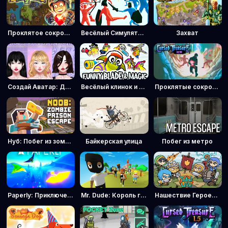
Проклятое сокровище 2
Весёлый Симулятор Битвы
Захват
Создай Аватар: Девочки
Весёлый клинок и магия
Проклятые сокровища: Набор уровней
Нуб: Побег из зомби-тюрьмы
Байкерская улица
Побег из метро
Paperly: Приключение на бумажном самолетике
Mr. Dude: Король горы
Нашествие Героев: Тотальная Война