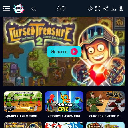
Играть
Армия Стикменов: Командная битва
Эпопея Стикмена
Танковая битва: Военный командир