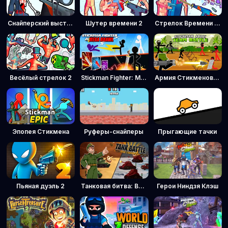
Снайперский выстрел: Время пули
Шутер времени 2
Стрелок Времени 3: Спецназ
Весёлый стрелок 2
Stickman Fighter: Мега Побоище
Армия Стикменов: Командная битва
Эпопея Стикмена
Руферы-снайперы
Прыгающие тачки
Пьяная дуэль 2
Танковая битва: Военный командир
Герои Ниндзя Клэш