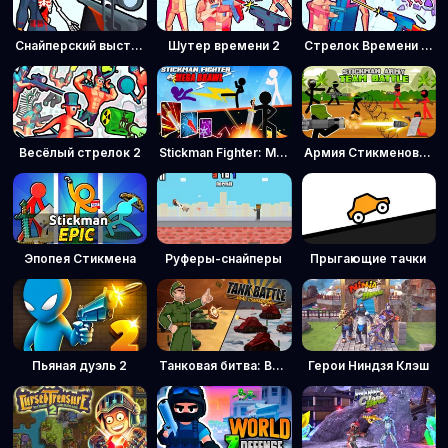
Снайперский выстрел: Время пули
Шутер времени 2
Стрелок Времени 3: Спецназ
Весёлый стрелок 2
Stickman Fighter: Мега Побоище
Армия Стикменов: Командная битва
Эпопея Стикмена
Руферы-снайперы
Прыгающие тачки
Пьяная дуэль 2
Танковая битва: Военный командир
Герои Ниндзя Клэш