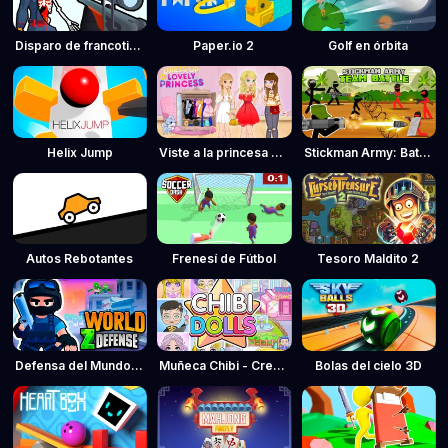
Disparo de francotirador: Tiempo bala
Paper.io 2
Golf en órbita
Helix Jump
Viste a la princesa encantadora
Stickman Army: Batalla por equipos
Autos Rebotantes
Frenesí de Fútbol
Tesoro Maldito 2
Defensa del Mundo Z - Defensa contra zombis
Muñeca Chibi - Creador de avatares
Bolas del cielo 3D