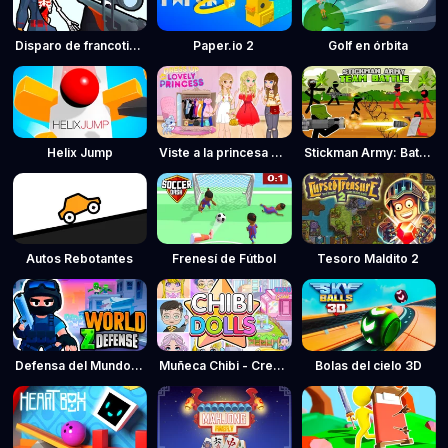
Disparo de francotirador: Tiempo bala
Paper.io 2
Golf en órbita
Helix Jump
Viste a la princesa encantadora
Stickman Army: Batalla por equipos
Autos Rebotantes
Frenesí de Fútbol
Tesoro Maldito 2
Defensa del Mundo Z - Defensa contra zombis
Muñeca Chibi - Creador de avatares
Bolas del cielo 3D