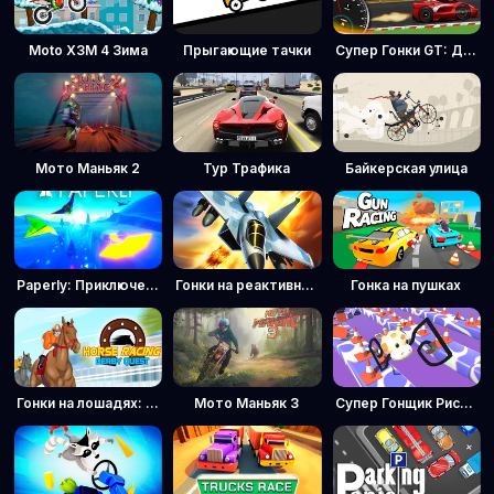
Moto X3M 4 Зима
Прыгающие тачки
Супер Гонки GT: Драг Про
Мото Маньяк 2
Тур Трафика
Байкерская улица
Paperly: Приключение на бумажном самолетике
Гонки на реактивных самолётах
Гонка на пушках
Гонки на лошадях: Дерби Квест
Мото Маньяк 3
Супер Гонщик Рисовальщик