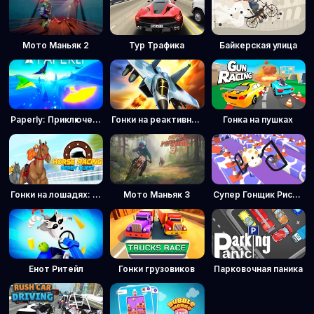
Мото Маньяк 2
Тур Трафика
Байкерская улица
Paperly: Приключение на бумажном самолетике
Гонки на реактивных самолётах
Гонка на пушках
Гонки на лошадях: Дерби Квест
Мото Маньяк 3
Супер Гонщик Рисовальщик
Енот Ритейл
Гонки грузовиков
Парковочная паника