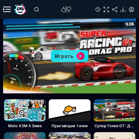
Играть
Moto X3M 4 Зима
Прыгающие тачки
Супер Гонки GT: Драг Про