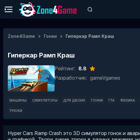
Zone4Game
Гонки
Гиперкар Рамп Краш
Гиперкар Рамп Краш
Рейтинг:
8.8
Разработчик:
gameVgames
МАШИНЫ
СИМУЛЯТОРЫ
ДЛЯ ДВОИХ
ГОНКИ
ГТА
ФИЗИКА
ТРЮКИ
Hyper Cars Ramp Crash это 3D симулятор гонок и авар
и графикой. Твори дикие трюки в разных режимах на