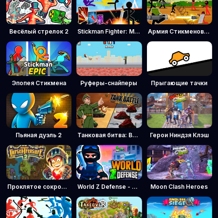
Весёлый стрелок 2
Stickman Fighter: Мега Побоище
Армия Стикменов: Командная битва
Эпопея Стикмена
Руферы-снайперы
Прыгающие тачки
Пьяная дуэль 2
Танковая битва: Военный командир
Герои Ниндзя Клэш
Проклятое сокровище 2
World Z Defense - Защита от зомби
Moon Clash Heroes