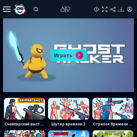
Играть
Снайперский выстрел: Время пули
Шутер времени 2
Стрелок Времени 3: Спецназ