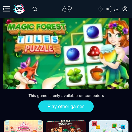
This game is only available on computers
Play other games