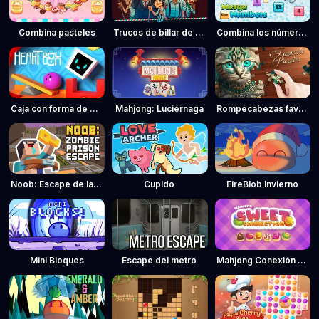
Combina pasteles
Trucos de billar de la mafia
Combina los números
Caja con forma de corazón
Mahjong: Luciérnaga
Rompecabezas favoritos
Noob: Escape de la cárcel de zombies
Cupido
FireBlob Invierno
Mini Bloques
Escape del metro
Mahjong Conexión de dulces