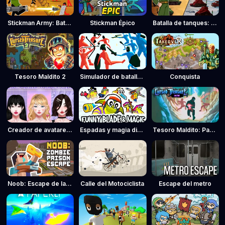
Stickman Army: Batalla por equipos
Stickman Épico
Batalla de tanques: Comandante de guerra
Tesoro Maldito 2
Simulador de batallas divertido
Conquista
Creador de avatares en tiempo real: Chicas
Espadas y magia divertidas
Tesoro Maldito: Paquete de Niveles
Noob: Escape de la cárcel de zombies
Calle del Motociclista
Escape del metro