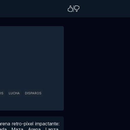
OS
LUCHA
DISPAROS
rena retro-píxel impactante:
ada, Maza, Arena, Lanza,