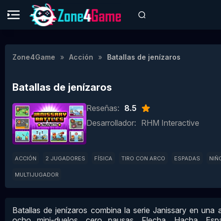
Zone4Game
Acción
Batallas de jenízaros
Batallas de jenízaros
Reseñas:
8.5
Desarrollador:
RHM Interactive
ACCIÓN
2 JUGADORES
FÍSICA
TIRO CON ARCO
ESPADAS
NIÑ
MULTIJUGADOR
Batallas de jenízaros combina la serie Janissary en una a
ocho mini-duelos, cero pausas. Flecha, Hacha, Esp