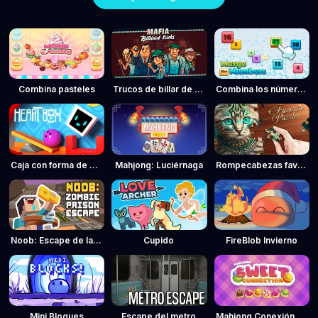
Combina pasteles
Trucos de billar de la mafia
Combina los números
Caja con forma de corazón
Mahjong: Luciérnaga
Rompecabezas favoritos
Noob: Escape de la cárcel de zombies
Cupido
FireBlob Invierno
Mini Bloques
Escape del metro
Mahjong Conexión de dulces