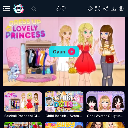
Oyun
Sevimli Prensesi Giydir
Chibi Bebek - Avatar Oluşturucu
Canlı Avatar Oluşturucu: Kızlar