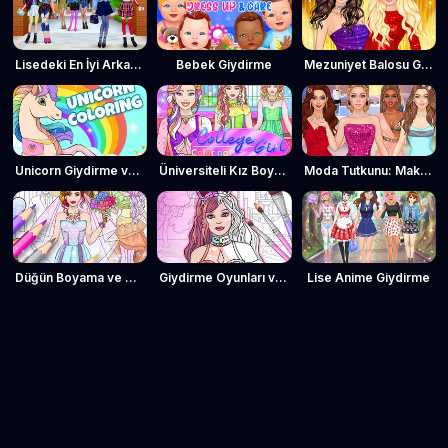
Lisedeki En İyi Arkadaşlar: Kızlar Takımı
Bebek Giydirme
Mezuniyet Balosu Giydirme
Unicorn Giydirme ve Boyama
Üniversiteli Kız Boyama ve Giydirme
Moda Tutkunu: Makyaj ve Giydirme
Düğün Boyama ve Giydirme Oyunu
Giydirme Oyunları ve Boyama Kitabı
Lise Anime Giydirme