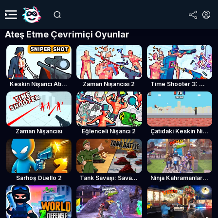
Ateş Etme Çevrimiçi Oyunlar
Keskin Nişancı Atışı: Yavaş Çekim
Zaman Nişancısı 2
Time Shooter 3: SWAT
Zaman Nişancısı
Eğlenceli Nişancı 2
Çatıdaki Keskin Nişancılar
Sarhoş Düello 2
Tank Savaşı: Savaş Komutanı
Ninja Kahramanların Çatışması