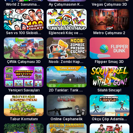
World Z Savunması - Zombi Savunması
Ay Çatışmasının Kahramanları
Vegas Çatışması 3D
Sen vs 100 Skibidi Toilet
Eğlenceli Kılıç ve Büyü
Metro Çatışması 2
Çiftlik Çatışması 3D
Noob: Zombi Hapishanesinden Kaçış
Flipper Smaç 3D
Yeniçeri Savaşları
2D Tanklar: Tank Savaşları
Silahlı Sincap!
Tabur Komutanı
Online Cephanelik
Okçu Çöp Adamlar Savaşı