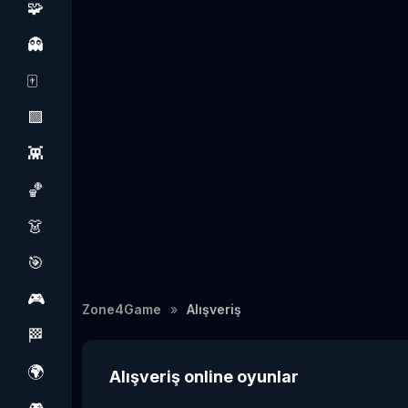
🧩
👻
🀄
🟩
👾
🏀
👗
🎯
🎮
Zone4Game
Alışveriş
🏁
🌍
Alışveriş online oyunlar