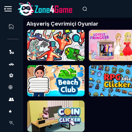
Alışveriş Çevrimiçi Oyunlar
🐍
🚗
⚽
🌐
👥
♠️
🏃