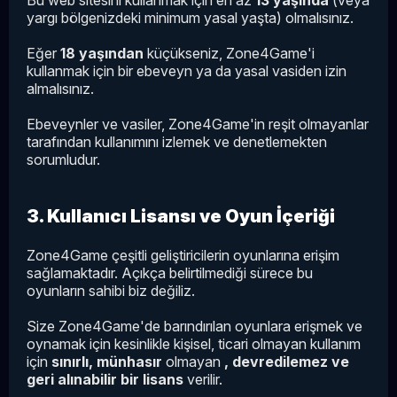
Bu web sitesini kullanmak için en az
13 yaşında
(veya
yargı bölgenizdeki minimum yasal yaşta) olmalısınız.
Eğer
18 yaşından
küçükseniz, Zone4Game'i
kullanmak için bir ebeveyn ya da yasal vasiden izin
almalısınız.
Ebeveynler ve vasiler, Zone4Game'in reşit olmayanlar
tarafından kullanımını izlemek ve denetlemekten
sorumludur.
3. Kullanıcı Lisansı ve Oyun İçeriği
Zone4Game çeşitli geliştiricilerin oyunlarına erişim
sağlamaktadır. Açıkça belirtilmediği sürece bu
oyunların sahibi biz değiliz.
Size Zone4Game'de barındırılan oyunlara erişmek ve
oynamak için kesinlikle kişisel, ticari olmayan kullanım
için
sınırlı, münhasır
olmayan
, devredilemez ve
geri alınabilir bir lisans
verilir.