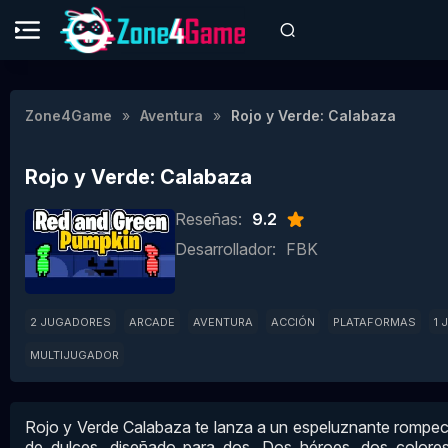
Zone4Game
Aventura
Rojo y Verde: Calabaza
Rojo y Verde: Calabaza
Reseñas:
9.2
Desarrollador:
FBK
2 JUGADORES
ARCADE
AVENTURA
ACCIÓN
PLATAFORMAS
1 
MULTIJUGADOR
Rojo y Verde Calabaza te lanza a un espeluznante rompec
de dulces, diseñado para dos. Dos héroes, dos color