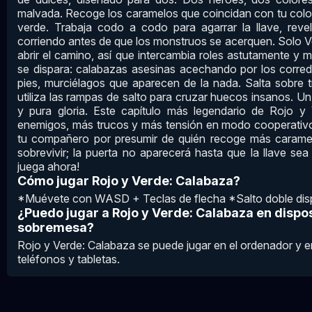
malvada. Recoge los caramelos que coincidan con tu color
verde. Trabaja codo a codo para agarrar la llave, revelar
corriendo antes de que los monstruos se acerquen. Solo Ve
abrir el camino, así que intercambia roles astutamente y ma
se dispara: calabazas asesinas acechando por los corred
pies, murciélagos que aparecen de la nada. Salta sobre t
utiliza las rampas de salto para cruzar huecos insanos. Un
y pura gloria. Este capítulo más legendario de Rojo 
enemigos, más trucos y más tensión en modo cooperativ
tu compañero por presumir de quién recoge más caramel
sobrevivir; la puerta no aparecerá hasta que la llave se
juega ahora!
Cómo jugar Rojo y Verde: Calabaza?
*Muévete con WASD + Teclas de flecha *Salto doble dispo
¿Puedo jugar a Rojo y Verde: Calabaza en dispos
sobremesa?
Rojo y Verde: Calabaza se puede jugar en el ordenador y 
teléfonos y tabletas.