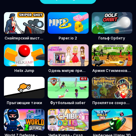
Снайперский выстрел: Время пули
Paper.io 2
Гольф Орбиту
Helix Jump
Одень милую принцессу
Армия Стикменов: Командная битва
Прыгающие тачки
Футбольный забег
Проклятое сокровище 2
World Z Defense - Защита от зомби
Чиби Кукла - Создатель Аватара
Небесные Шары 3D