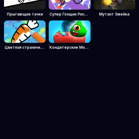
Прыгающие тачки
Супер Гонщик Рисовальщик
Мутант Змейка
Цветная страничка ASMR bestgames.com
Кондитерские Монстры: Головоломка