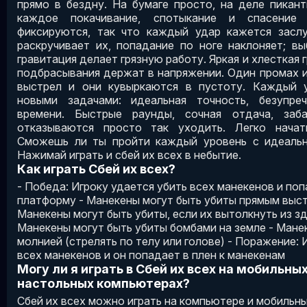
прямо в бездну. На бумаге просто, на деле пикант
каждое покачивание, спотыкание и спасение
фиксируются, так что каждый удар кажется засл
раскручивает их, попадание по ноге наклоняет; вы
гравитация делает грязную работу. Яркая и хлесткая 
подбрасывания держат в напряжении. Один промах 
выстрел и они кувыркаются в пустоту. Каждый у
новыми задачами: идеальная точность, безупреч
времени. Быстрые раунды, сочная отдача, заб
отказываются просто так уходить. Легко начать
Сможешь ли ты пройти каждый уровень с идеальн
Нажимай играть и сбей их всех в небытие.
Как играть Сбей их всех?
- Победа: Игроку удается убить всех манекенов и по
платформу - Манекены могут быть убиты прямым выст
Манекены могут быть убиты, если их вытолкнуть из зд
Манекены могут быть убиты бомбами на земле - Мане
молнией (стрелять по телу или голове) - Поражение: 
всех манекенов и он попадает в плен к манекенам
Могу ли я играть в Сбей их всех на мобильны
настольных компьютерах?
Сбей их всех можно играть на компьютере и мобильны