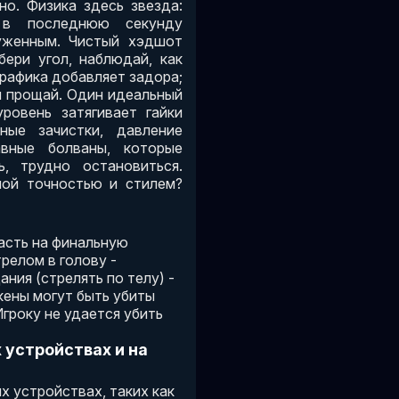
но. Физика здесь звезда:
 в последнюю секунду
уженным. Чистый хэдшот
бери угол, наблюдай, как
графика добавляет задора;
и прощай. Один идеальный
ровень затягивает гайки
ные зачистки, давление
авные болваны, которые
, трудно остановиться.
ой точностью и стилем?
пасть на финальную
релом в голову -
ания (стрелять по телу) -
кены могут быть убиты
Игроку не удается убить
х устройствах и на
х устройствах, таких как