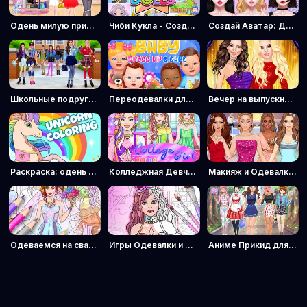
Одень милую принцессу
Чиби Кукла - Создатель Аватара
Создай Аватар: Девочки
Школьные подруги: Девчачья команда
Переодевалки для малышей
Вечер на выпускной: Оденься стильно
Раскраска: одень единорога
Колледжная Девчонка: Раскраска и Одевалка
Макияж и Одевалки для Модниц
Одеваемся на свадьбу: раскраска
Игры Одевалки и Книжка-Раскраска
Аниме Прикид для Школоты