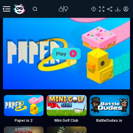
Play
Paper.io 2
Mini Golf Club
BattleDudes.io