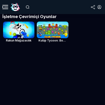
İşletme Çevrimiçi Oyunlar
Rakun Mağazacılık
Kulüp Tycoon: Boşta Tıklama Oyunu