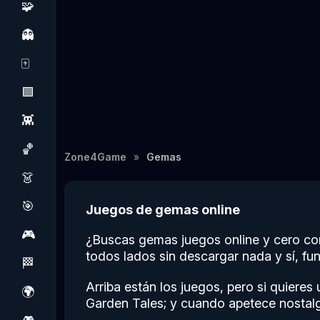
🧩
👻
🀄
🟩
👾
🏀
Zone4Game
Gemas
👗
🎯
Juegos de gemas online
🎮
¿Buscas gemas juegos online y cero comp
todos lados sin descargar nada y sí, fu
🏁
Arriba están los juegos, pero si quieres
🌍
Garden Tales; y cuando apetece nostalgi