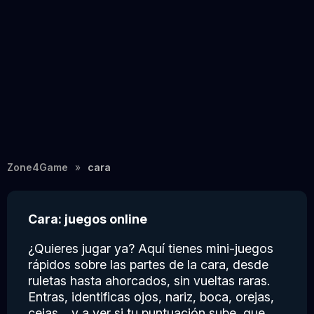
Zone4Game
cara
Cara: juegos online
¿Quieres jugar ya? Aquí tienes mini-juegos
rápidos sobre las partes de la cara, desde
ruletas hasta ahorcados, sin vueltas raras.
Entras, identificas ojos, nariz, boca, orejas,
cejas… y a ver si tu puntuación sube, que